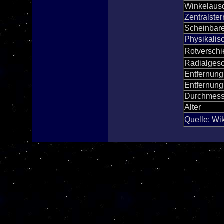
Winkelaus
Zentralster
Scheinbare
Physikalis
Rotversch
Radialgesc
Entfernung 
Entfernung
Durchmess
Alter
Quelle: Wi